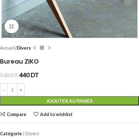
Click to enlarge
Accueil
Divers
Bureau ZIKO
440
DT
530
DT
AJOUTER AU PANIER
Compare
Add to wishlist
Catégorie :
Divers