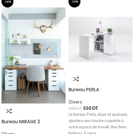
-16%
-19%
Bureau PERLA
Divers
550
DT
680
DT
Le bureau Perla, doux et apaisant,
ajoutera une touche coquette à
Bureau MIRAGE 2
votre espace de travail. Aux fines
finitions, il saura
Divers