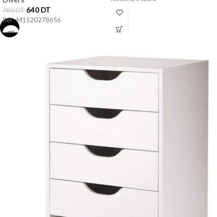
640
DT
760
DT
Réf : M1520278656
-18%