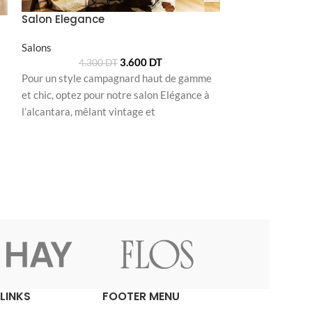
Salon Elegance
Salons
3.600
DT
4.300
DT
Pour un style campagnard haut de gamme
et chic, optez pour notre salon Elégance à
SALON EVASIO
l’alcantara, mêlant vintage et
Salons
contemporain,
Pour une touche 
le salon Evasion,
couleur à votre 
LINKS
FOOTER MENU