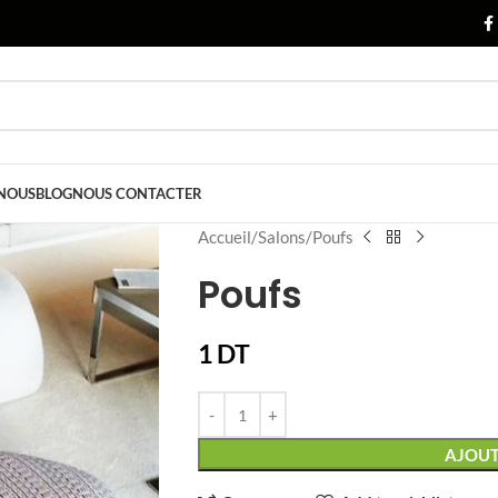
 NOUS
BLOG
NOUS CONTACTER
Accueil
Salons
Poufs
Poufs
1
DT
AJOUT