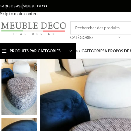
Skip to navigation
LANGUE
PAYS
MEUBLE DECO
Skip to main content
CATÉGORIES
PRODUITS PAR CATEGORIES
>> CATEGORIES
A PROPOS DE