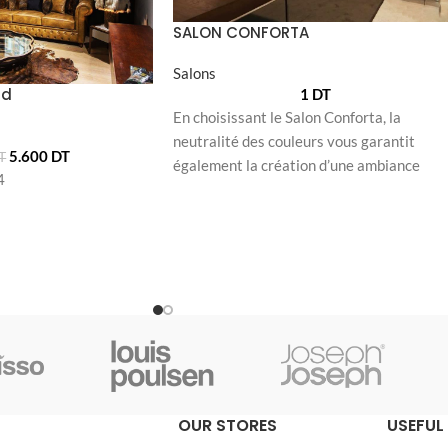
SALON CONFORTA
Salons
ld
1
DT
En choisissant le Salon Conforta, la
neutralité des couleurs vous garantit
5.600
DT
T
également la création d’une ambiance
4
paisible et douce. Ce
OUR STORES
USEFUL 