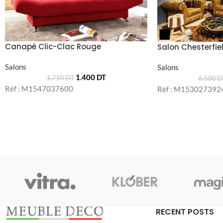
Canapé Clic-Clac Rouge
Salon Chesterfie
Salons
Salons
1.400
DT
1.710
DT
6.500
D
Réf : M1547037600
Réf : M153027392
RECENT POSTS