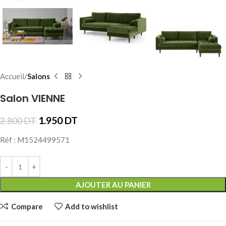
Accueil
Salons
Salon VIENNE
1.950
DT
2.800
DT
Réf : M1524499571
AJOUTER AU PANIER
Compare
Add to wishlist