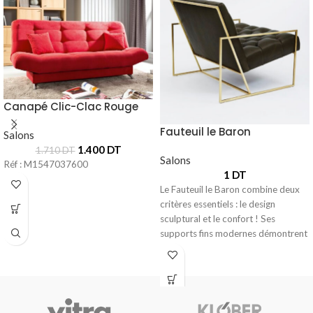
Canapé Clic-Clac Rouge
Fauteuil le Baron
Salons
1.400
DT
1.710
DT
Salons
Réf : M1547037600
1
DT
Le Fauteuil le Baron combine deux
critères essentiels : le design
sculptural et le confort ! Ses
supports fins modernes démontrent
un