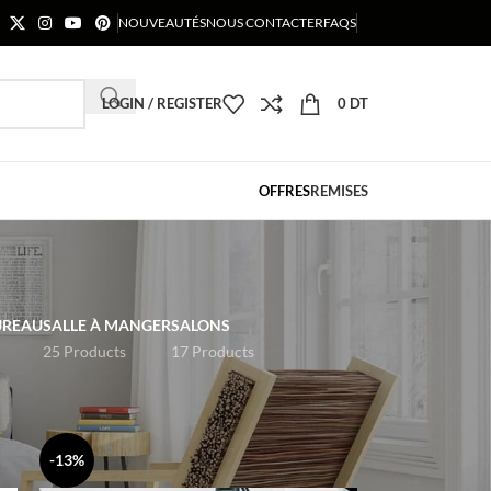
NOUVEAUTÉS
NOUS CONTACTER
FAQS
LOGIN / REGISTER
0
DT
OFFRES
REMISES
UREAU
SALLE À MANGER
SALONS
25 Products
17 Products
18
24
-13%