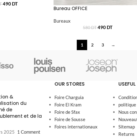
490
DT
T
Bureau OFFICE
Bureaux
490
DT
580
DT
1
2
3
→
OUR STORES
USEFUL 
tion &
Foire Charguia
Conditio
alisation du
Foire El Kram
politique
hé de
Foire de Sfax
Nous con
ublement et de la
Foire de Sousse
Nouveau
Foires internationaux
Sitemap
rs 2025
1 Comment
Returns