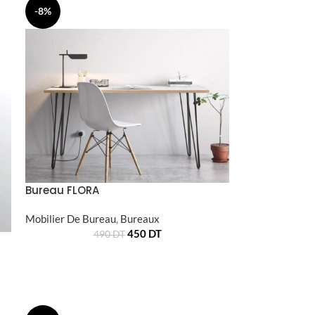
-8%
Bureau FLORA
Mobilier De Bureau
,
Bureaux
450
DT
490
DT