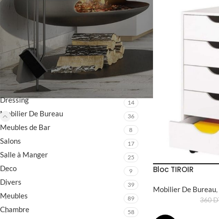
FILTRER
CATÉGORIES DE PRODUITS
Dressing
14
Mobilier De Bureau
36
Meubles de Bar
8
Salons
17
Salle à Manger
25
Deco
Bloc TIROIR
9
Divers
39
Mobilier De Bureau
,
Meubles
89
360
D
Chambre
58