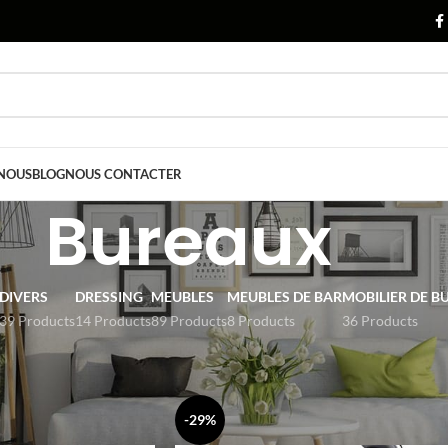
 NOUS
BLOG
NOUS CONTACTER
Bureaux
DIVERS
DRESSING
MEUBLES
MEUBLES DE BAR
MOBILIER DE B
39 Products
14 Products
89 Products
8 Products
36 Products
 Bureau
Bureaux
Show
9
12
-29%