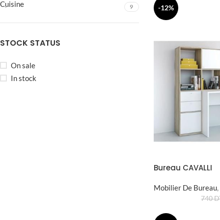
Cuisine
9
-12%
STOCK STATUS
On sale
In stock
Bureau CAVALLI
Mobilier De Bureau
,
740
D