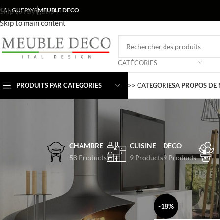
Skip to navigation
LANGUE
PAYS
MEUBLE DECO
Skip to main content
CATÉGORIES
PRODUITS PAR CATEGORIES
>> CATEGORIES
A PROPOS DE
CHAMBRE
CUISINE
DECO
58 Products
9 Products
9 Products
FILTER BY PRICE
Accueil
Mobilier De
-18%