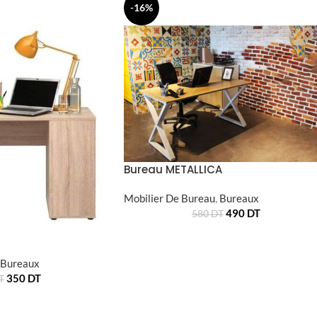
-16%
Bureau METALLICA
Mobilier De Bureau
,
Bureaux
490
DT
580
DT
Bureaux
350
DT
T