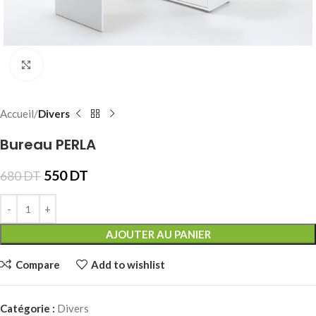
Click to enlarge
Accueil
Divers
Bureau PERLA
550
DT
680
DT
AJOUTER AU PANIER
Compare
Add to wishlist
Catégorie :
Divers