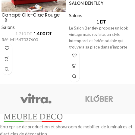
SALON BENTLEY
Canapé Clic-Clac Rouge
Salons
1
DT
Salons
Le Salon Bentley propose un look
1.400
DT
1.710
DT
vintage mais revisité, un style
Réf : M1547037600
intemporel et indémodable qui
trouvera sa place dans n’importe
Entreprise de production et showroom de mobilier, de luminaires et
d’articles de décoration