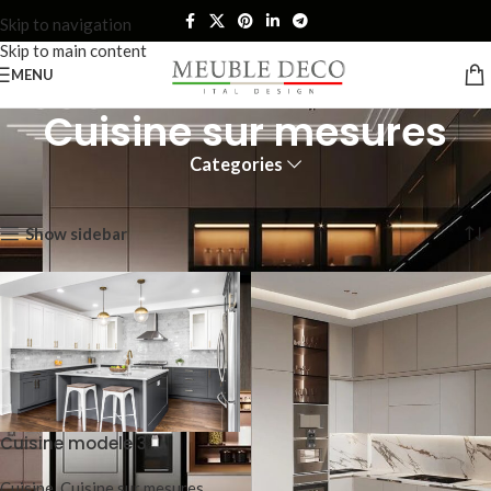
Skip to navigation
Skip to main content
MENU
Cuisine sur mesures
Categories
Accueil
Cuisine
Cuisine sur mesures
9 résultats affichés
Show sidebar
Cuisine modele 3
Cuisine
,
Cuisine sur mesures