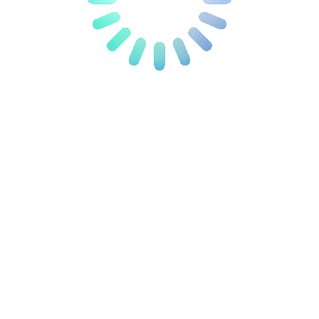
Salon Convertible
IBIZA
1.899
DT
Le prix
initial était :
1.899 DT.
1.650
DT
Le
prix actuel est :
1.650 DT.
Salon Elegance
4.300
DT
Le prix
initial était :
4.300 DT.
3.600
DT
Le
prix actuel est :
3.600 DT.