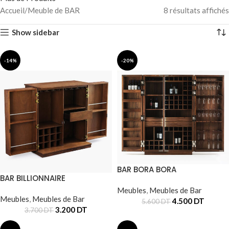
Accueil
Meuble de BAR
8 résultats affichés
Show sidebar
-14%
-20%
BAR BORA BORA
BAR BILLIONNAIRE
Meubles
,
Meubles de Bar
Meubles
,
Meubles de Bar
4.500
DT
5.600
DT
3.200
DT
3.700
DT