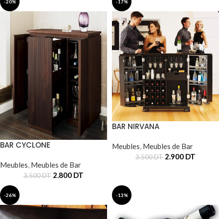
-20%
-17%
BAR NIRVANA
BAR CYCLONE
Meubles
,
Meubles de Bar
2.900
DT
3.500
DT
Meubles
,
Meubles de Bar
2.800
DT
3.500
DT
-26%
-13%