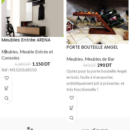
Meubles Entrée ARENA
PORTE BOUTEILLE ANGEL
Meubles
,
Meuble Entrée et
Consoles
Meubles
,
Meubles de Bar
1.150
DT
1.380
DT
290
DT
390
DT
Réf : M1520168550
Optez pour la porte bouteille Angel
en bois, facile à transporter,
esthétiquement joli à présenter, et
très fonctionnelle !