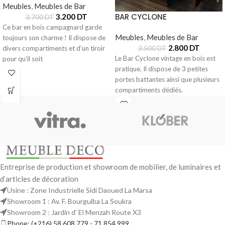
Meubles
,
Meubles de Bar
BAR CYCLONE
3.200
DT
3.700
DT
Ce bar en bois campagnard garde
Meubles
,
Meubles de Bar
toujours son charme ! Il dispose de
2.800
DT
3.500
DT
divers compartiments et d’un tiroir
Le Bar Cyclone vintage en bois est
pour qu’il soit
pratique. Il dispose de 3 petites
portes battantes ainsi que plusieurs
compartiments dédiés.
Entreprise de production et showroom de mobilier, de luminaires et
d’articles de décoration
Usine : Zone Industrielle Sidi Daoued La Marsa
Showroom 1 : Av. F. Bourguiba La Soukra
Showroom 2 : Jardin d’ El Menzah Route X3
Phone: (+216) 58 608 779 - 71 854 999