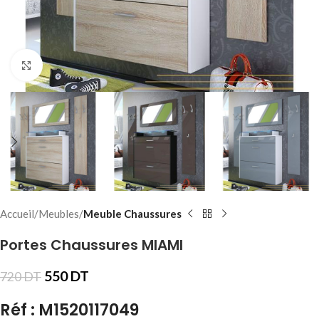
Click to enlarge
Accueil
Meubles
Meuble Chaussures
Portes Chaussures MIAMI
550
DT
720
DT
Réf : M1520117049