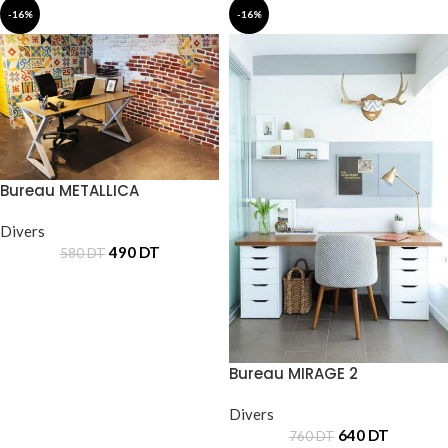
-16%
-16%
Bureau METALLICA
Divers
490
DT
580
DT
Bureau MIRAGE 2
Divers
640
DT
760
DT