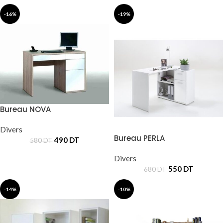
-16%
-19%
Bureau NOVA
Divers
Bureau PERLA
490
DT
580
DT
Divers
550
DT
680
DT
-14%
-10%