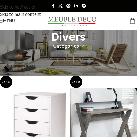
Skip to navigation
Skip to main content
MENU
Divers
Categories
Accueil
Divers
Affichage de 1–12 sur 39 résultats
Show sidebar
-18%
-13%