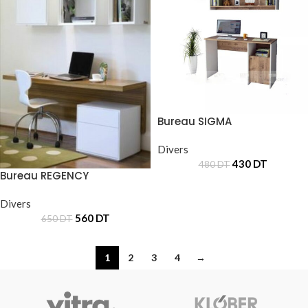
Bureau SIGMA
Divers
430
DT
480
DT
Bureau REGENCY
Divers
560
DT
650
DT
1
2
3
4
→