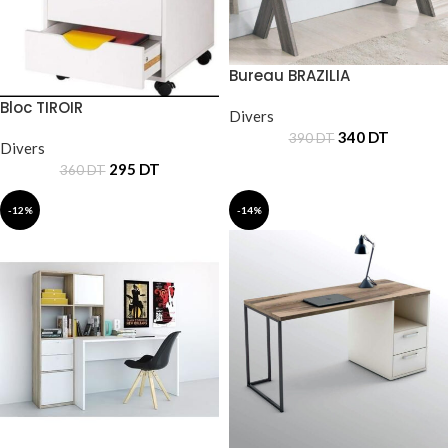
Bureau BRAZILIA
Bloc TIROIR
Divers
340
DT
390
DT
Divers
295
DT
360
DT
-12%
-14%