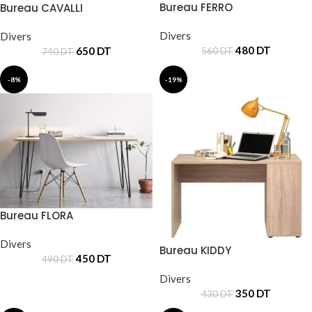
Bureau FERRO
Bureau CAVALLI
Divers
Divers
480
DT
650
DT
560
DT
740
DT
-8%
-19%
Bureau FLORA
Divers
Bureau KIDDY
450
DT
490
DT
Divers
350
DT
430
DT