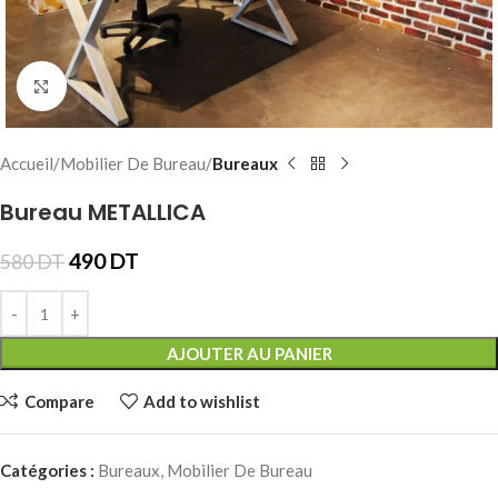
Click to enlarge
Accueil
Mobilier De Bureau
Bureaux
Bureau METALLICA
490
DT
580
DT
AJOUTER AU PANIER
Compare
Add to wishlist
Catégories :
Bureaux
,
Mobilier De Bureau