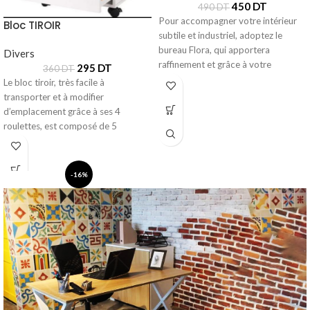
450
DT
490
DT
Pour accompagner votre intérieur
Bloc TIROIR
subtile et industriel, adoptez le
bureau Flora, qui apportera
Divers
raffinement et grâce à votre
295
DT
360
DT
intérieur. Les
Le bloc tiroir, très facile à
transporter et à modifier
d’emplacement grâce à ses 4
roulettes, est composé de 5
-16%