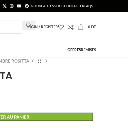
NOUVEAUTÉS
NOUS CONTACTER
FAQS
LOGIN / REGISTER
0
DT
OFFRES
REMISES
MBRE ROSITTA
TTA
ER AU PANIER