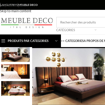
Skip to navigation
LANGUE
PAYS
MEUBLE DECO
Skip to main content
CATÉGORIES
PRODUITS PAR CATEGORIES
>> CATEGORIES
A PROPOS DE