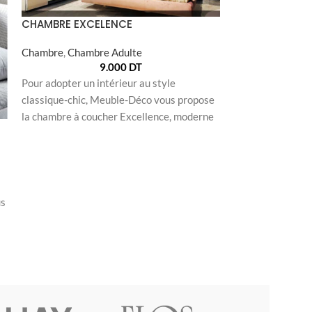
CHAMBRE EXCELENCE
Chambre
,
Chambre Adulte
9.000
DT
CHAMBRE TOR
Pour adopter un intérieur au style
classique-chic, Meuble-Déco vous propose
Chambre
,
Chambr
la chambre à coucher Excellence, moderne
et à la palette
Pour un décor 1
forme de carré, é
chambre à couche
us