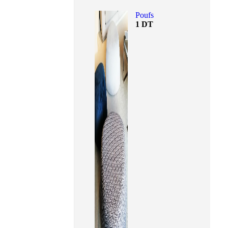
Poufs
1
DT