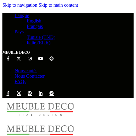
Skip to navigation
Skip to main content
Langue
English
Français
Pays
Tunisie (TND)
Italie (EUR)
MEUBLE DECO
Nouveautés
Nous Contacter
FAQs