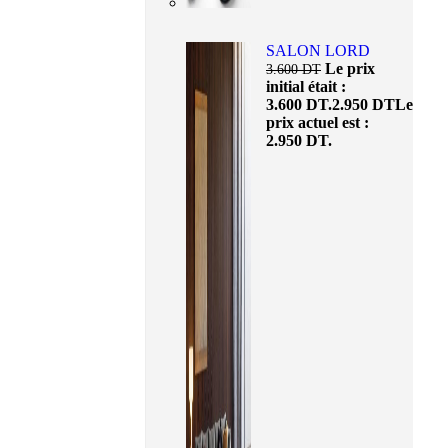
SALON LORD
Le prix
3.600
DT
initial était :
3.600 DT.
2.950
DT
Le
prix actuel est :
2.950 DT.