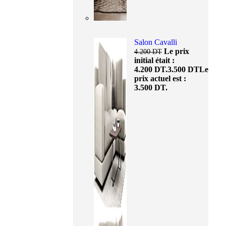
Salon Cavalli
Le prix
4.200
DT
initial était :
4.200 DT.
3.500
DT
Le
prix actuel est :
3.500 DT.