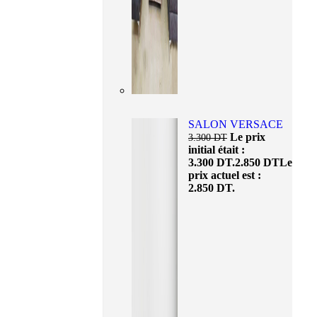
SALON VERSACE
Le prix
3.300
DT
initial était :
3.300 DT.
2.850
DT
Le
prix actuel est :
2.850 DT.