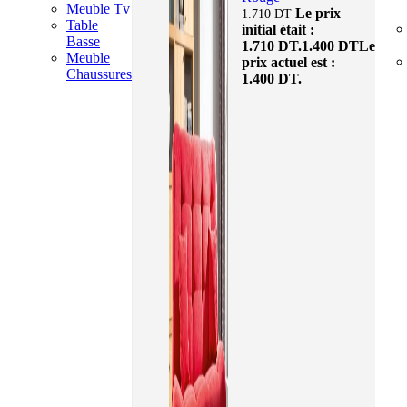
Meuble Tv
Le prix
1.710
DT
Table
initial était :
Basse
1.710 DT.
1.400
DT
Le
Meuble
prix actuel est :
Chaussures
1.400 DT.