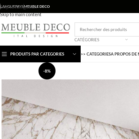
Skip to navigation
LANGUE
PAYS
MEUBLE DECO
Skip to main content
CATÉGORIES
PRODUITS PAR CATEGORIES
>> CATEGORIES
A PROPOS DE
-8%