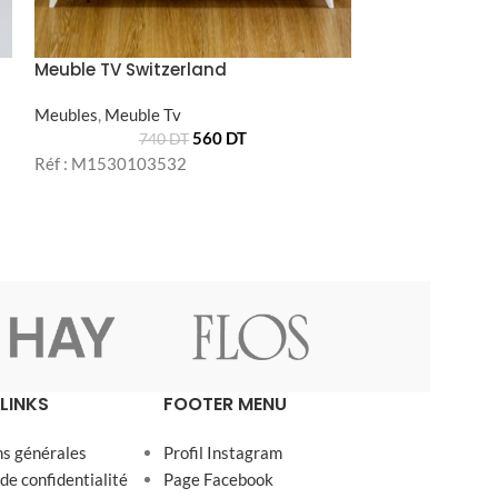
1.3
Réf : M152016
Meuble TV Switzerland
Meubles
,
Meuble Tv
560
DT
740
DT
Réf : M1530103532
LINKS
FOOTER MENU
ns générales
Profil Instagram
 de confidentialité
Page Facebook