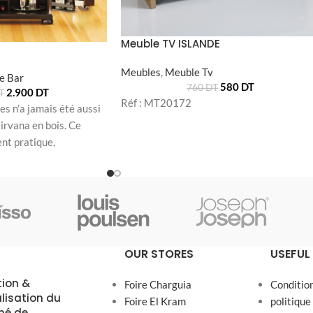
Meuble TV ISLANDE
Meubles
,
Meuble Tv
e Bar
580
DT
760
DT
2.900
DT
T
Réf : MT20172
es n’a jamais été aussi
irvana en bois. Ce
nt pratique,
OUR STORES
USEFUL 
tion &
Foire Charguia
Conditio
alisation du
Foire El Kram
politique
hé de