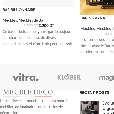
BAR BILLIONNAIRE
BAR NIRVANA
Meubles
,
Meubles de Bar
3.200
DT
3.700
DT
Meubles
,
Meubles d
Ce bar en bois campagnard garde toujours
3.500
D
son charme ! Il dispose de divers
Profiter de ses soiré
compartiments et d’un tiroir pour qu’il soit
simple avec le Bar N
dernier est totaleme
RECENT POSTS
Entreprise de production et showroom de
Évolu
mobilier, de luminaires et d’articles de
digit
décoration
marc