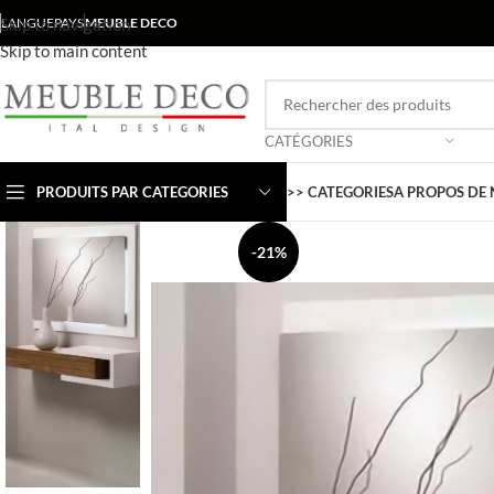
Skip to navigation
LANGUE
PAYS
MEUBLE DECO
Skip to main content
CATÉGORIES
PRODUITS PAR CATEGORIES
>> CATEGORIES
A PROPOS DE
-21%