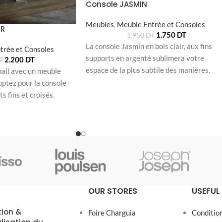
Console JASMIN
Meubles
,
Meuble Entrée et Consoles
UR
1.750
DT
1.950
DT
La console Jasmin en bois clair, aux fins
trée et Consoles
supports en argenté sublimera votre
2.200
DT
T
espace de la plus subtile des manières.
hall avec un meuble
optez pour la console
 fins et croisés.
OUR STORES
USEFUL 
tion &
Foire Charguia
Conditio