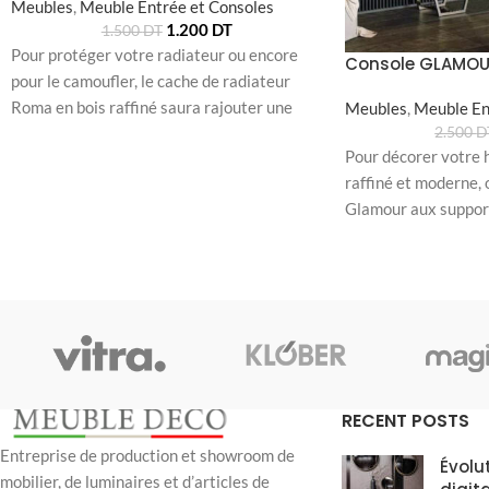
Meubles
,
Meuble Entrée et Consoles
1.200
DT
1.500
DT
Pour protéger votre radiateur ou encore
Console GLAMO
pour le camoufler, le cache de radiateur
Roma en bois raffiné saura rajouter une
Meubles
,
Meuble En
2.500
D
Pour décorer votre 
raffiné et moderne, 
Glamour aux supports
RECENT POSTS
Entreprise de production et showroom de
Évolu
mobilier, de luminaires et d’articles de