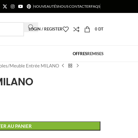
NOUVEAUTÉS
NOUS CONTACTER
FAQS
LOGIN / REGISTER
0
DT
OFFRES
REMISES
oles
Meuble Entrée MILANO
MILANO
ER AU PANIER