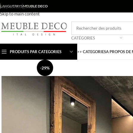
Skip to navigation
LANGUE
PAYS
MEUBLE DECO
Skip to main content
CATÉGORIES
PRODUITS PAR CATEGORIES
>> CATEGORIES
A PROPOS DE
-29%