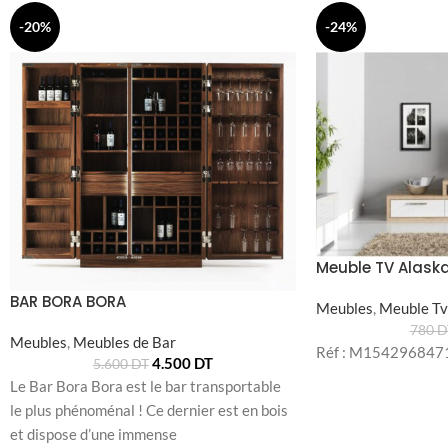
-20%
-24%
Meuble TV Alask
BAR BORA BORA
Meubles
,
Meuble Tv
780
D
Meubles
,
Meubles de Bar
Réf : M154296847
4.500
DT
5.600
DT
Le Bar Bora Bora est le bar transportable
le plus phénoménal ! Ce dernier est en bois
et dispose d’une immense