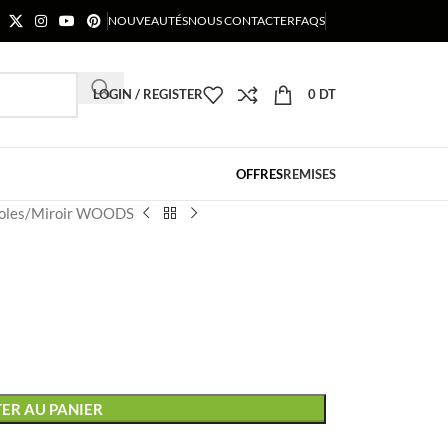
NOUVEAUTÉS
NOUS CONTACTER
FAQS
LOGIN / REGISTER
0
DT
OFFRES
REMISES
oles
Miroir WOODS
ER AU PANIER