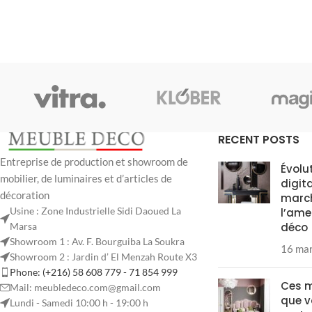
RECENT POSTS
Entreprise de production et showroom de
Évolu
mobilier, de luminaires et d’articles de
digit
décoration
marc
Usine : Zone Industrielle Sidi Daoued La
l’ame
Marsa
déco
Showroom 1 : Av. F. Bourguiba La Soukra
16 ma
Showroom 2 : Jardin d’ El Menzah Route X3
Phone: (+216) 58 608 779 - 71 854 999
Ces 
Mail: meubledeco.com@gmail.com
que v
Lundi - Samedi 10:00 h - 19:00 h