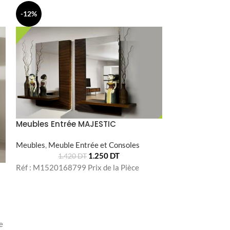
-12%
-26%
Meubles Entrée MAJESTIC
PORTE BOUTEIL
Meubles
,
Meuble Entrée et Consoles
1.250
DT
1.420
DT
Meubles
,
Meuble
Réf : M1520168799 Prix de la Pièce
3
Optez pour la por
facile à transpor
présenter, et très
e