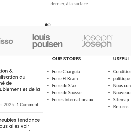
dernier, à la surface
OUR STORES
USEFUL 
tion &
Foire Charguia
Conditio
alisation du
Foire El Kram
politique
hé de
Foire de Sfax
Nous con
ublement et de la
Foire de Sousse
Nouveau
Foires internationaux
Sitemap
rs 2025
1 Comment
Returns
meubles tendance
ous allez voir