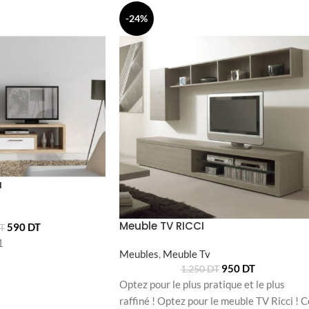
-24%
a
Meuble TV RICCI
590
DT
T
1
Meubles
,
Meuble Tv
950
DT
1.250
DT
Optez pour le plus pratique et le plus
raffiné ! Optez pour le meuble TV Ricci ! C