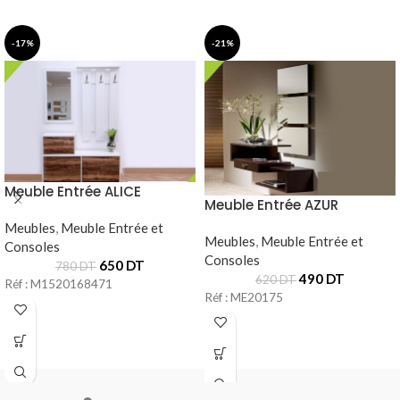
-17%
-21%
Meuble Entrée ALICE
Meuble Entrée AZUR
Meubles
,
Meuble Entrée et
Meubles
,
Meuble Entrée et
Consoles
Consoles
650
DT
780
DT
490
DT
620
DT
Réf : M1520168471
Réf : ME20175