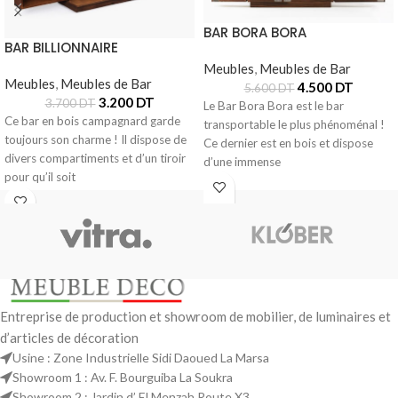
BAR BORA BORA
BAR BILLIONNAIRE
Meubles
,
Meubles de Bar
Meubles
,
Meubles de Bar
4.500
DT
5.600
DT
3.200
DT
3.700
DT
Le Bar Bora Bora est le bar
Ce bar en bois campagnard garde
transportable le plus phénoménal !
toujours son charme ! Il dispose de
Ce dernier est en bois et dispose
divers compartiments et d’un tiroir
d’une immense
pour qu’il soit
Entreprise de production et showroom de mobilier, de luminaires et
d’articles de décoration
Usine : Zone Industrielle Sidi Daoued La Marsa
Showroom 1 : Av. F. Bourguiba La Soukra
Showroom 2 : Jardin d’ El Menzah Route X3