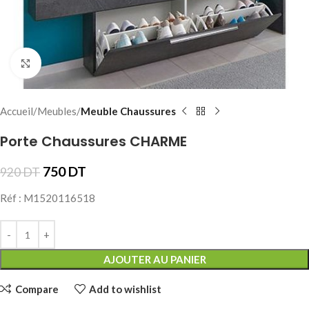
Click to enlarge
Accueil
Meubles
Meuble Chaussures
Porte Chaussures CHARME
750
DT
920
DT
Réf : M1520116518
AJOUTER AU PANIER
Compare
Add to wishlist