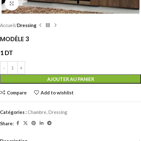
Click to enlarge
Accueil
Dressing
MODÉLE 3
1
DT
AJOUTER AU PANIER
Compare
Add to wishlist
Catégories :
Chambre
,
Dressing
Share:
Description