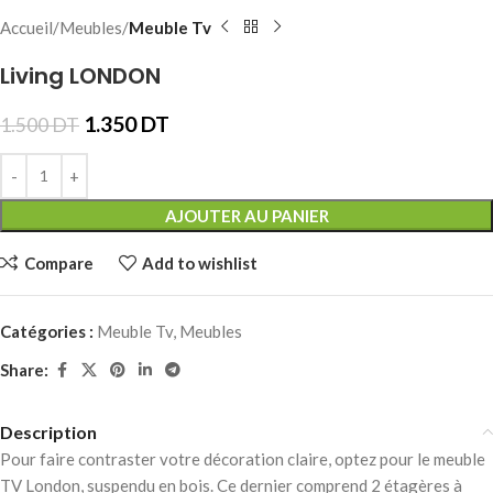
Accueil
Meubles
Meuble Tv
Living LONDON
1.350
DT
1.500
DT
AJOUTER AU PANIER
Compare
Add to wishlist
Catégories :
Meuble Tv
,
Meubles
Share:
Description
Pour faire contraster votre décoration claire, optez pour le meuble
TV London, suspendu en bois. Ce dernier comprend 2 étagères à