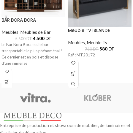
BAR BORA BORA
Meuble TV ISLANDE
Meubles
,
Meubles de Bar
4.500
DT
5.600
DT
Meubles
,
Meuble Tv
Le Bar Bora Bora est le bar
580
DT
760
DT
transportable le plus phénoménal !
Réf : MT20172
Ce dernier est en bois et dispose
d’une immense
Entreprise de production et showroom de mobilier, de luminaires et
d’articles de décoration