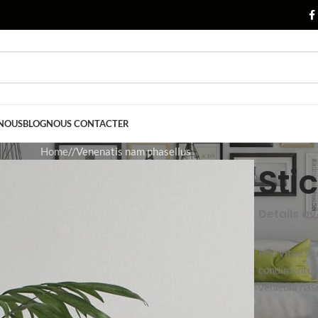
 NOUS
BLOG
NOUS CONTACTER
Home
Venenatis nam phasellus
Sti
Details a
Hac vitae se
condimentum 
vehicula na