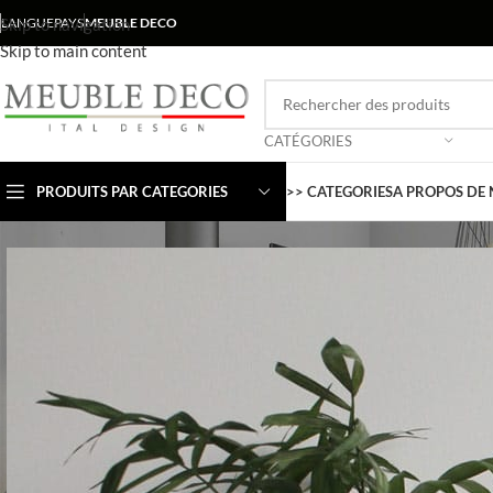
Skip to navigation
LANGUE
PAYS
MEUBLE DECO
Skip to main content
CATÉGORIES
PRODUITS PAR CATEGORIES
>> CATEGORIES
A PROPOS DE