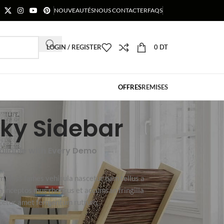
NOUVEAUTÉS
NOUS CONTACTER
FAQS
LOGIN / REGISTER
0
DT
OFFRES
REMISES
cky Sidebar
vailable with Every Demo
m class fames vehicula nascetur nam tellus a
inceptos mus rhoncus et accumsan fringilla
scetur amet fermentum rutrum.