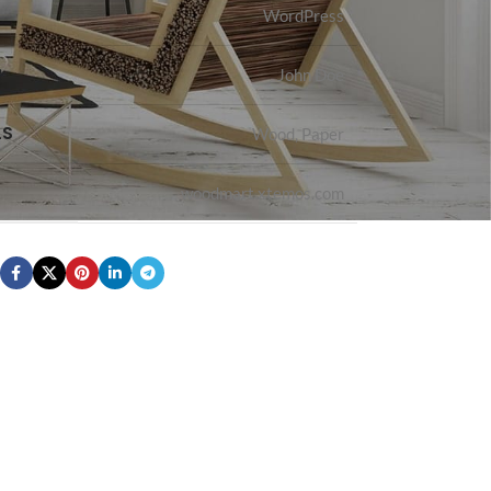
WordPress
R
John Doe
LS
Wood, Paper
woodmart.xtemos.com