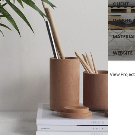
CLIENT
DESIGNE
MATERIA
WEBSITE
View Project