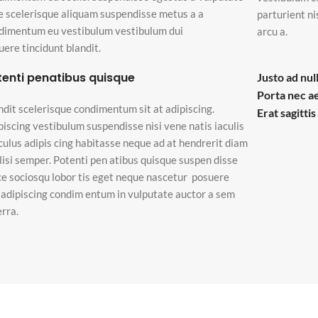
e scelerisque aliquam suspendisse metus a a
parturient n
dimentum eu vestibulum vestibulum dui
arcu a.
uere tincidunt blandit.
tenti penatibus quisque
Justo ad nul
Porta nec a
ndit scelerisque condimentum sit at adipiscing.
Erat sagitti
piscing vestibulum suspendisse nisi vene natis iaculis
iculus adipis cing habitasse neque ad at hendrerit diam
ilisi semper. Potenti pen atibus quisque suspen disse
ce sociosqu lobor tis eget neque nascetur posuere
i adipiscing condim entum in vulputate auctor a sem
erra.