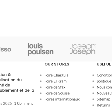
OUR STORES
USEFUL 
tion &
Foire Charguia
Conditio
alisation du
Foire El Kram
politique
hé de
Foire de Sfax
Nous con
ublement et de la
Foire de Sousse
Nouveau
Foires internationaux
Sitemap
rs 2025
1 Comment
Returns