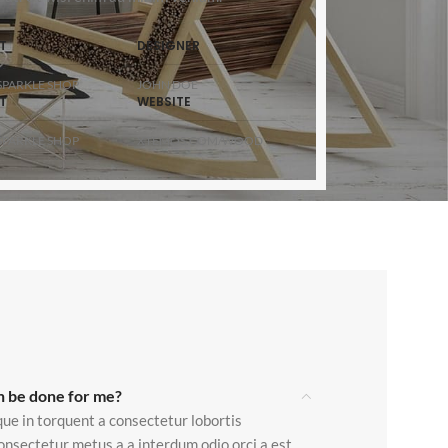
T
DESIGNER
PARKLE SHOP
JOHN DOE
T
WEBSITE
PARKLE SHOP
XTEMOS.COM/WOOD
n be done for me?
ue in torquent a consectetur lobortis
onsectetur metus a a interdum odio orci a est