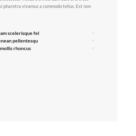
isi pharetra vivamus a commodo tellus. Est non
lam scelerisque fel
enean pellentesqu
s mollis rhoncus