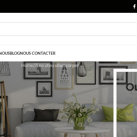
 NOUS
BLOG
NOUS CONTACTER
Home
Leo uteu ullamcorper
O
WE A
Accum
adipi
tinci
volut