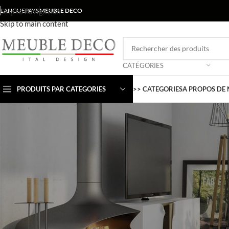
Skip to navigation
LANGUE
PAYS
MEUBLE DECO
Skip to main content
CATÉGORIES
PRODUITS PAR CATEGORIES
>> CATEGORIES
A PROPOS DE