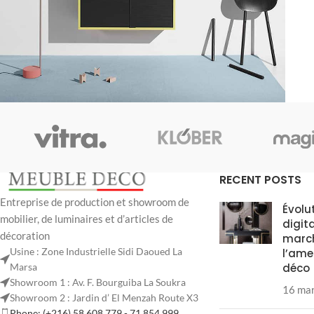
Kitchen
Suspendisse quam at vestibulum
RECENT POSTS
Entreprise de production et showroom de
Évolu
mobilier, de luminaires et d’articles de
digit
décoration
marc
Usine : Zone Industrielle Sidi Daoued La
l’ame
Marsa
déco
Showroom 1 : Av. F. Bourguiba La Soukra
16 ma
Showroom 2 : Jardin d’ El Menzah Route X3
Phone: (+216) 58 608 779 - 71 854 999