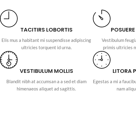
TACITIRS LOBORTIS
POSUERE
Elis mus a habitant mi suspendisse adipiscing
Vestibulum feugi
ultricies torquent id urna.
primis ultricies 
VESTIBULUM MOLLIS
LITORA 
Blandit nibh at accumsan a a sed et diam
Egestas a mi a fauci
himenaeos aliquet ad sagittis.
nam aliqu