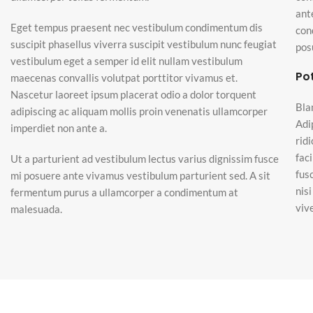
ant
Eget tempus praesent nec vestibulum condimentum dis
con
suscipit phasellus viverra suscipit vestibulum nunc feugiat
pos
vestibulum eget a semper id elit nullam vestibulum
Po
maecenas convallis volutpat porttitor vivamus et.
Nascetur laoreet ipsum placerat odio a dolor torquent
Bla
adipiscing ac aliquam mollis proin venenatis ullamcorper
Adi
imperdiet non ante a.
rid
fac
Ut a parturient ad vestibulum lectus varius dignissim fusce
fus
mi posuere ante vivamus vestibulum parturient sed. A sit
nis
fermentum purus a ullamcorper a condimentum at
viv
malesuada.