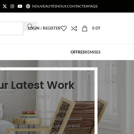
NOUVEAUTÉS
NOUS CONTACTER
FAQS
LOGIN / REGISTER
0
DT
OFFRES
REMISES
ur Latest Work
RE CREATIVE AGENCY
 luctus dolor sit amet, consectetuer
scing elit, sed diam nonummy nibh euismod
dunt ut laoreet dolore magna aliquam erat
pat. Ut wisi enim ad minim veniam.