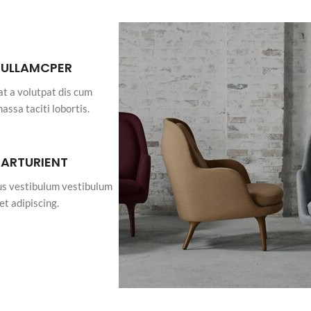
 ULLAMCPER
at a volutpat dis cum
massa taciti lobortis.
PARTURIENT
bus vestibulum vestibulum
et adipiscing.