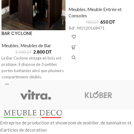
Meubles
,
Meuble Entrée et
Consoles
650
DT
780
DT
Réf : M1520168471
BAR CYCLONE
Meubles
,
Meubles de Bar
2.800
DT
3.500
DT
Le Bar Cyclone vintage en bois est
pratique. Il dispose de 3 petites
portes battantes ainsi que plusieurs
compartiments dédiés.
Entreprise de production et showroom de mobilier, de luminaires et
d’articles de décoration