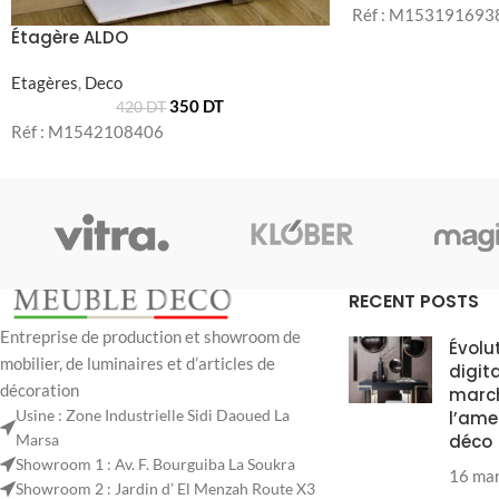
Réf : M153191693
Étagère ALDO
Etagères
,
Deco
350
DT
420
DT
Réf : M1542108406
RECENT POSTS
Entreprise de production et showroom de
Évolu
mobilier, de luminaires et d’articles de
digit
décoration
marc
Usine : Zone Industrielle Sidi Daoued La
l’ame
Marsa
déco
Showroom 1 : Av. F. Bourguiba La Soukra
16 ma
Showroom 2 : Jardin d’ El Menzah Route X3