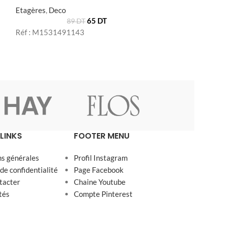
Etagères
,
Deco
65
DT
89
DT
Réf : M1531491143
LINKS
FOOTER MENU
ns générales
Profil Instagram
 de confidentialité
Page Facebook
tacter
Chaine Youtube
tés
Compte Pinterest