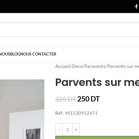
 NOUS
BLOG
NOUS CONTACTER
Accueil
Deco
Paravents
Parvents sur m
Parvents sur m
250
DT
325
DT
Réf : M1530912471