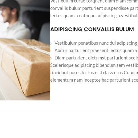
Vestibulum curae torquent diam diam commo
convallis bulum parturient suspendisse part
lectus quam a natoque adipiscing a vestibu
ADIPISCING CONVALLIS BULUM
Vestibulum penatibus nunc dui adipiscing
Abitur parturient praesent lectus quam a
Diam parturient dictumst parturient scele
Scelerisque adipiscing bibendum sem vestibu
tincidunt purus lectus nisl class eros.Cond
elementum nam inceptos hac parturient scel