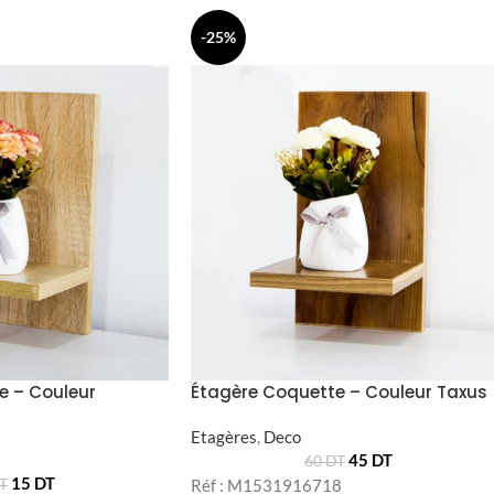
-25%
e – Couleur
Étagère Coquette – Couleur Taxus
Etagères
,
Deco
45
DT
60
DT
15
DT
T
Réf : M1531916718