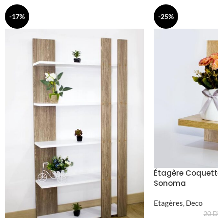
-17%
-25%
Étagère Coquett
Sonoma
Etagères
,
Deco
20
D