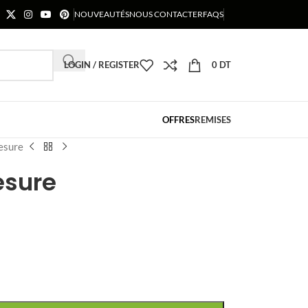
NOUVEAUTÉS
NOUS CONTACTER
FAQS
LOGIN / REGISTER
0
DT
OFFRES
REMISES
esure
esure