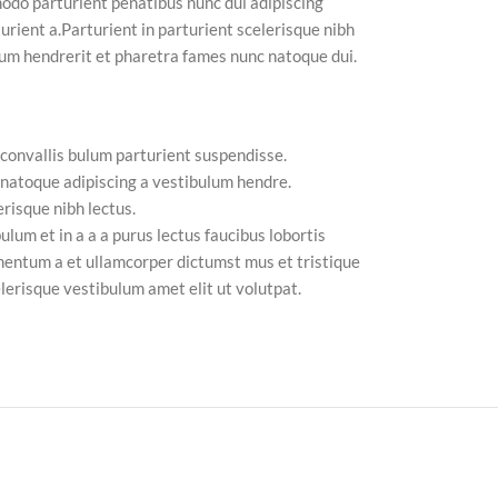
do parturient penatibus nunc dui adipiscing
urient a.Parturient in parturient scelerisque nibh
lum hendrerit et pharetra fames nunc natoque dui.
 convallis bulum parturient suspendisse.
 natoque adipiscing a vestibulum hendre.
risque nibh lectus.
lum et in a a a purus lectus faucibus lobortis
imentum a et ullamcorper dictumst mus et tristique
erisque vestibulum amet elit ut volutpat.