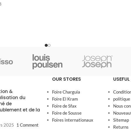
8
OUR STORES
USEFUL 
tion &
Foire Charguia
Conditio
alisation du
Foire El Kram
politique
hé de
Foire de Sfax
Nous con
ublement et de la
Foire de Sousse
Nouveau
Foires internationaux
Sitemap
rs 2025
1 Comment
Returns