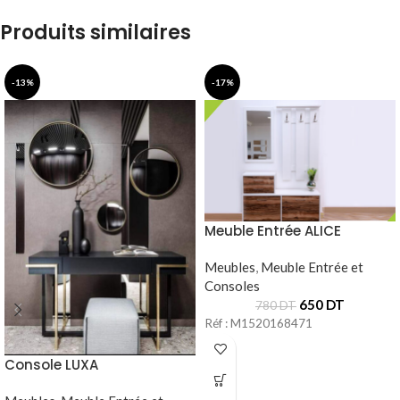
Produits similaires
-13%
-17%
Meuble Entrée ALICE
Meubles
,
Meuble Entrée et
Consoles
650
DT
780
DT
Réf : M1520168471
Console LUXA