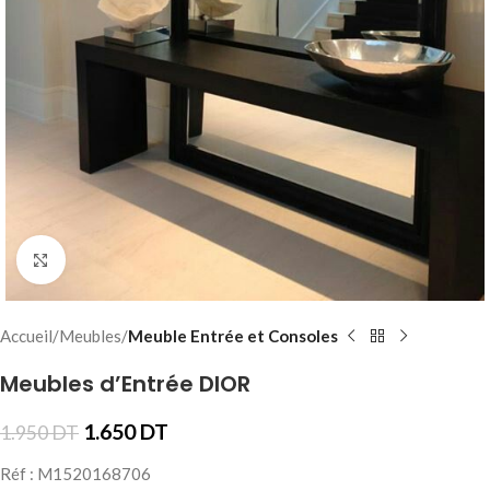
Click to enlarge
Accueil
Meubles
Meuble Entrée et Consoles
Meubles d’Entrée DIOR
1.650
DT
1.950
DT
Réf : M1520168706