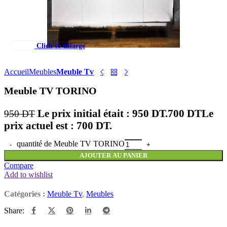
Click to enlarge
Accueil
Meubles
Meuble Tv
Meuble TV TORINO
Le prix initial était : 950 DT.
700
DT
Le
950
DT
prix actuel est : 700 DT.
quantité de Meuble TV TORINO
AJOUTER AU PANIER
Compare
Add to wishlist
Catégories :
Meuble Tv
,
Meubles
Share: