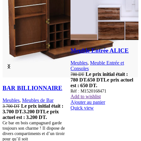
Meuble Entrée ALICE
Meubles
,
Meuble Entrée et
Consoles
M
Le prix initial était :
780
DT
C
780 DT.
650
DT
Le prix actuel
est : 650 DT.
BAR BILLIONNAIRE
6
Réf : M1520168471
e
Add to wishlist
Meubles
,
Meubles de Bar
R
Ajouter au panier
A
Le prix initial était :
3.700
DT
Quick view
A
3.700 DT.
3.200
DT
Le prix
Q
actuel est : 3.200 DT.
Ce bar en bois campagnard garde
toujours son charme ! Il dispose de
divers compartiments et d’un tiroir
pour qu’il soit