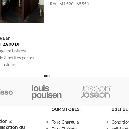
Réf : M1520168550
e Bar
2.800
DT
T
ge en bois est
de 3 petites portes
plusieurs
és.
OUR STORES
USEFUL 
tion &
Foire Charguia
Conditio
alisation du
Foire El Kram
politique