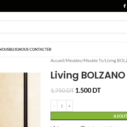
 NOUS
BLOG
NOUS CONTACTER
Accueil
Meubles
Meuble Tv
Living BO
Living BOLZANO
1.500
DT
1.750
DT
AJOUT