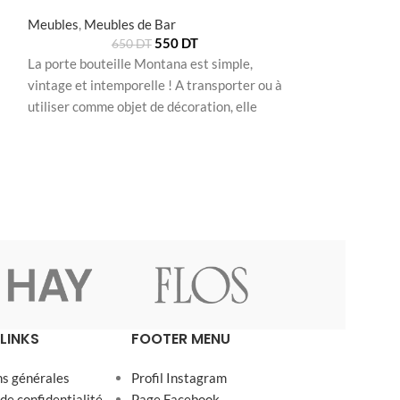
Meubles
,
Meubles de Bar
Meubles
,
Meuble
550
DT
650
DT
8
La porte bouteille Montana est simple,
La porte bouteill
vintage et intemporelle ! A transporter ou à
et moderne. Elle 
utiliser comme objet de décoration, elle
forme triangulair
saura
LINKS
FOOTER MENU
ns générales
Profil Instagram
 de confidentialité
Page Facebook