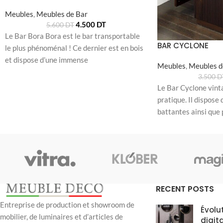
Meubles
,
Meubles de Bar
4.500
DT
5.600
DT
Le Bar Bora Bora est le bar transportable
BAR CYCLONE
le plus phénoménal ! Ce dernier est en bois
et dispose d’une immense
Meubles
,
Meubles d
3.500
D
Le Bar Cyclone vinta
pratique. Il dispose 
battantes ainsi que 
compartiments dédi
RECENT POSTS
Entreprise de production et showroom de
Évolu
mobilier, de luminaires et d’articles de
digit