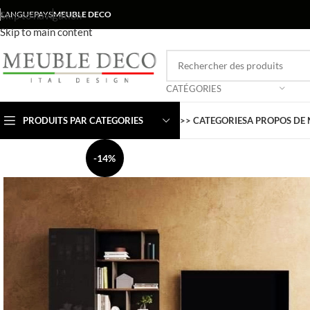
Skip to navigation
LANGUE
PAYS
MEUBLE DECO
Skip to main content
CATÉGORIES
PRODUITS PAR CATEGORIES
>> CATEGORIES
A PROPOS DE
-14%