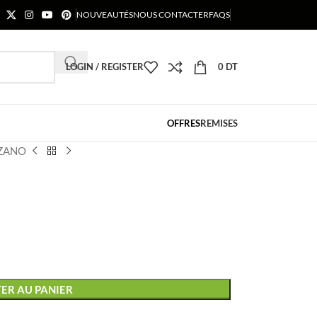
NOUVEAUTÉS
NOUS CONTACTER
FAQS
LOGIN / REGISTER
0
DT
OFFRES
REMISES
LZANO
ER AU PANIER