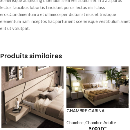
Scelerisque adipiscing bibendum sem vestibulum et in a a a purus
lectus faucibus lobortis tincidunt purus lectus nisl class
eros.Condimentum a et ullamcorper dictumst mus et tristique
elementum nam inceptos hac parturient scelerisque vestibulum amet
elit ut volutpat.
Produits similaires
CHAMBRE CARINA
Chambre
,
Chambre Adulte
9.000
DT