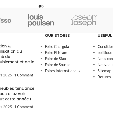
OUR STORES
USEFUL 
tion &
Foire Charguia
Conditio
alisation du
Foire El Kram
politique
hé de
Foire de Sfax
Nous con
ublement et de la
Foire de Sousse
Nouveau
Foires internationaux
Sitemap
rs 2025
1 Comment
Returns
meubles tendance
ous allez voir
ut cette année !
rs 2025
1 Comment