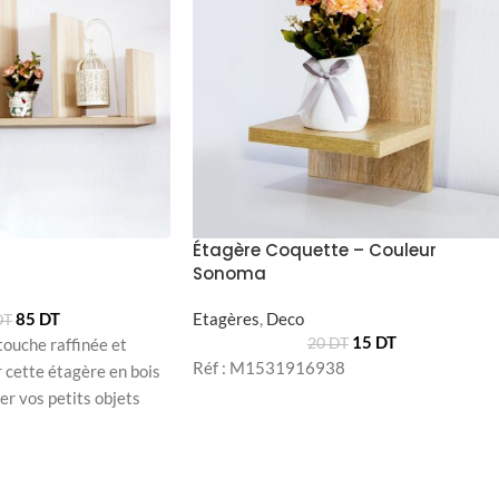
Étagère Coquette – Couleur
Sonoma
85
DT
Etagères
,
Deco
DT
15
DT
touche raffinée et
20
DT
Réf : M1531916938
r cette étagère en bois
ser vos petits objets