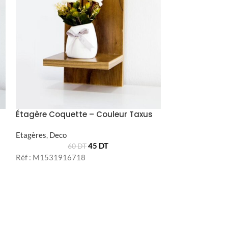
Étagère Coquette – Couleur Taxus
Etagères
,
Deco
45
DT
60
DT
Étagère DIOR
Réf : M1531916718
Etagères
,
Deco
Réf : M153149