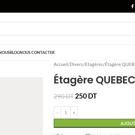
 NOUS
BLOG
NOUS CONTACTER
Accueil
Divers
Etagères
Étagère QUE
Étagère QUEBE
250
DT
290
DT
AJOUT