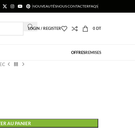
NOUVEAUTÉS
NOUS CONTACTER
FAQS
LOGIN / REGISTER
0
DT
OFFRES
REMISES
BEC
C
ER AU PANIER