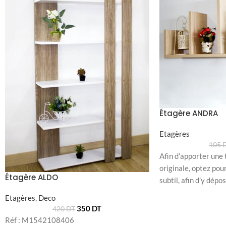
Étagère ANDRA
Etagères
105
Afin d’apporter une 
originale, optez pou
Étagère ALDO
subtil, afin d’y dépo
Etagères
,
Deco
350
DT
420
DT
Réf : M1542108406