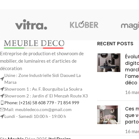
RECENT POSTS
Entreprise de production et showroom de
Évolu
mobilier, de luminaires et d’articles de
digit
décoration
marc
Usine : Zone Industrielle Sidi Daoued La
l’ame
Marsa
déco
Showroom 1 : Av. F. Bourguiba La Soukra
16 ma
Showroom 2 : Jardin d’ El Menzah Route X3
Phone: (+216) 58 608 779 - 71 854 999
Ces 
Mail: meubledeco.com@gmail.com
que v
Lundi - Samedi 10:00 h - 19:00 h
parto
16 ma
Ste
Meuble
Déco
2025
Ital Design
.