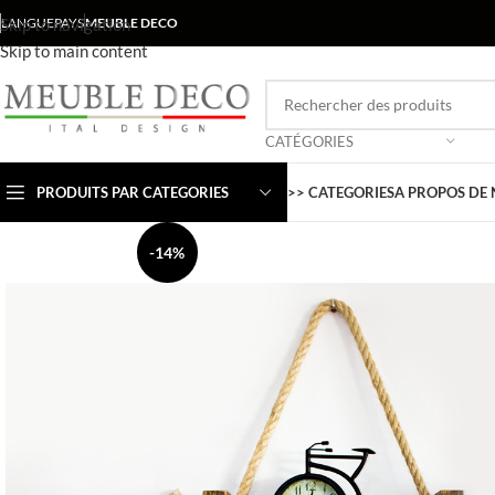
Skip to navigation
LANGUE
PAYS
MEUBLE DECO
Skip to main content
CATÉGORIES
PRODUITS PAR CATEGORIES
>> CATEGORIES
A PROPOS DE
-14%